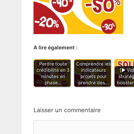
A lire également :
Perdre toute
Comprendre les
crédibilité en 3
indicateurs
[ ▶ Vi
minutes en
projets pour
stratég
phase…
prendre des…
booster
Laisser un commentaire
Commentaire