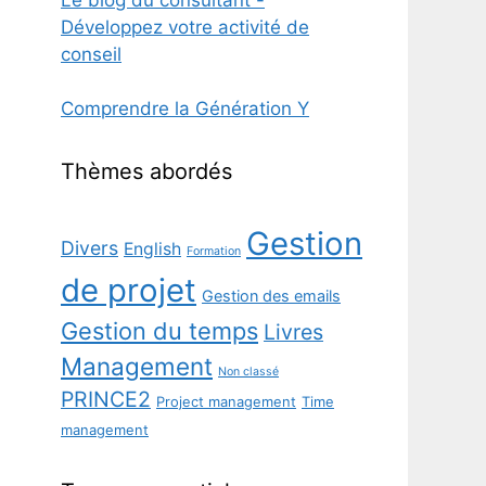
Le blog du consultant -
Développez votre activité de
conseil
Comprendre la Génération Y
Thèmes abordés
Gestion
Divers
English
Formation
de projet
Gestion des emails
Gestion du temps
Livres
Management
Non classé
PRINCE2
Project management
Time
management