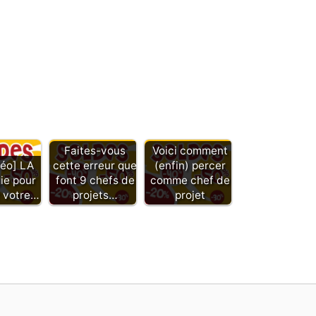
Faites-vous
Voici comment
déo] LA
cette erreur que
(enfin) percer
ie pour
font 9 chefs de
comme chef de
 votre…
projets…
projet