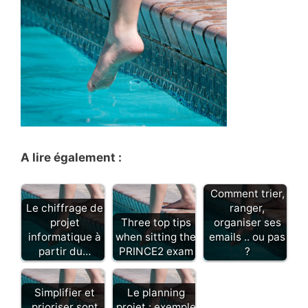
A lire également :
Comment trier,
Le chiffrage de
ranger,
projet
Three top tips
organiser ses
informatique à
when sitting the
emails .. ou pas
partir du…
PRINCE2 exam
?
Simplifier et
Le planning
prioriser sont
projet : exemple